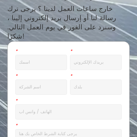
خارج ساعات العمل لدينا ؟ يرجى ترك
رسالة لنا أو إرسال بريد إلكتروني إلينا ،
وسنرد على الفور في يوم العمل التالي.
شكرًا!
بريد الالكتروني
*
اسم
*
عنوان
*
شركة
*
ال WhatsApp
*
رسالة
*