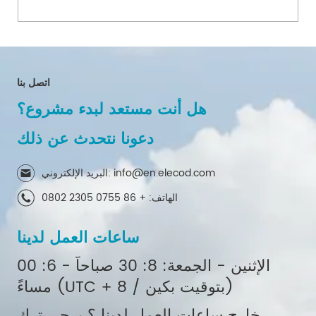
البطارية (بيس) مجلس الوزراء هو على
/ قبالة نوع الشبكة. ويشمل النظام
وحدة يس ، مجلس الوزراء التوزيع
وبطارية تخزين الطاقة ، وتتوفر بطارية
اتصل بنا
تبريد الهواء وتبريد السائل. مع محول ،
هل أنت مستعد لبدء مشروع؟
وحدة ستس ...
دعونا نتحدث عن ذلك
البريد الإلكتروني: info@en.elecod.com
الهاتف: + 86 0755 2305 0802
ساعات العمل لدينا
الإثنين - الجمعة: 8: 30 صباحاً - 6: 00
مساءً (UTC + 8 / بتوقيت بكين)
خارج ساعات العمل لدينا ؟ يرجى ترك