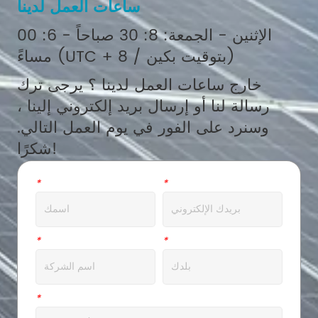
ساعات العمل لدينا
الإثنين - الجمعة: 8: 30 صباحاً - 6: 00
مساءً (UTC + 8 / بتوقيت بكين)
خارج ساعات العمل لدينا ؟ يرجى ترك
رسالة لنا أو إرسال بريد إلكتروني إلينا ،
وسنرد على الفور في يوم العمل التالي.
شكرًا!
بريد الالكتروني
*
اسم
*
عنوان
*
شركة
*
ال WhatsApp
*