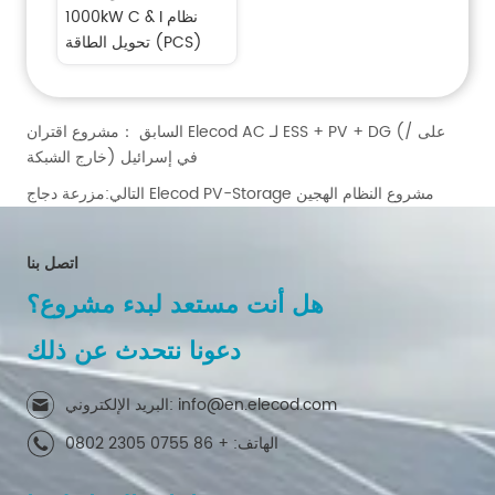
1000kW C & I نظام 
تحويل الطاقة (PCS)
السابق ：
مشروع اقتران Elecod AC لـ ESS + PV + DG (على /
خارج الشبكة) في إسرائيل
مزرعة دجاج Elecod PV-Storage مشروع النظام الهجين
التالي:
اتصل بنا
هل أنت مستعد لبدء مشروع؟
دعونا نتحدث عن ذلك
البريد الإلكتروني: info@en.elecod.com
الهاتف: + 86 0755 2305 0802