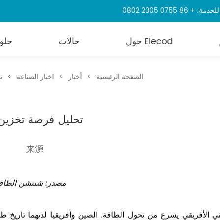
86 0755 2305 0802
حول Elecod
حالات
حلو
الصفحة الرئيسية
>
أخبار
>
اخبار الصناعة
>
ت
تحليل فرصة تخزين ا
来源