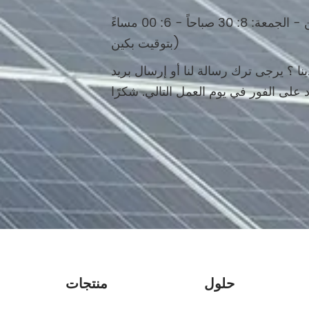
الإثنين - الجمعة: 8: 30 صباحاً - 6: 00 مساءً (UTC + 8 /
بتوقيت بكين)
ا ؟ يرجى ترك رسالة لنا أو إرسال بريد
حلول
منتجات