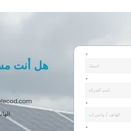
اسم
*
هل أنت مس
شركة
*
البريد الإلكتروني: 
ال WhatsApp
*
الهاتف: + 6
رسالة
*