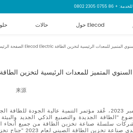
86 0755 2305 0802
حول Elecod
حالات
حلو
الصفحة الرئيس
来源