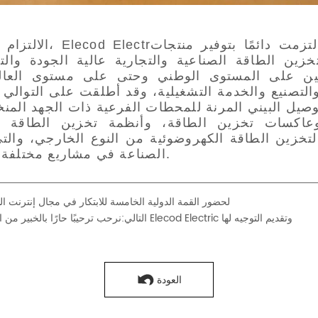
تمت دعوة شركة Elecod Electric لحضور القمة الدولية الخامسة للابتكار في مجال إنترنت
نرحب ترحيبًا حارًا بالخبير من اللجنة الخاصة لتطبيقات تخزين الطاقة لزيارة شركة Elecod Electric وتقديم التوجيه لها
التالي:
العودة