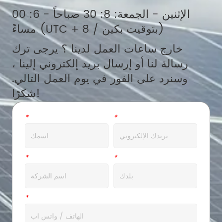
الإثنين - الجمعة: 8: 30 صباحاً - 6: 00
مساءً (UTC + 8 / بتوقيت بكين)
خارج ساعات العمل لدينا ؟ يرجى ترك
رسالة لنا أو إرسال بريد إلكتروني إلينا ،
وسنرد على الفور في يوم العمل التالي.
شكرًا!
بريد الالكتروني
*
اسم
*
عنوان
*
شركة
*
ال WhatsApp
*