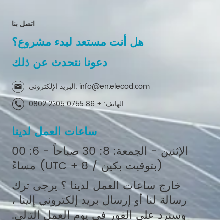
اتصل بنا
هل أنت مستعد لبدء مشروع؟
دعونا نتحدث عن ذلك
البريد الإلكتروني: info@en.elecod.com
الهاتف: + 86 0755 2305 0802
ساعات العمل لدينا
الإثنين - الجمعة: 8: 30 صباحاً - 6: 00
مساءً (UTC + 8 / بتوقيت بكين)
خارج ساعات العمل لدينا ؟ يرجى ترك
رسالة لنا أو إرسال بريد إلكتروني إلينا ،
وسنرد على الفور في يوم العمل التالي.