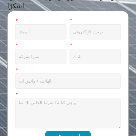
شكرًا!
بريد الالكتروني
*
اسم
*
عنوان
*
شركة
*
ال WhatsApp
*
رسالة
*