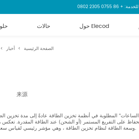
86 0755 2305 0802
حول Elecod
حالات
حلو
الصفحة الرئيسية
>
أخبار
>
来源