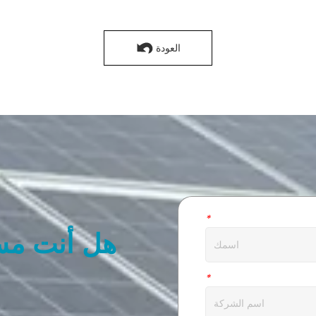
العودة
اسم
*
هل أنت مس
شركة
*