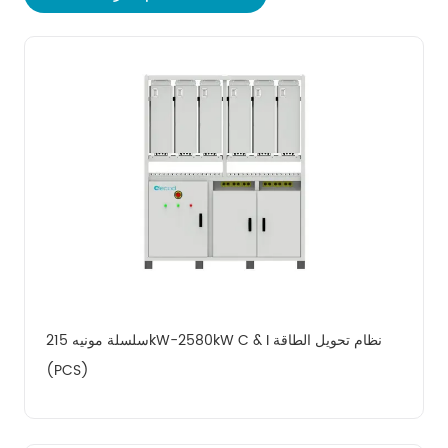
سلسلة مونيه 215kW-2580kW C & I نظام تحويل الطاقة 
(PCS)