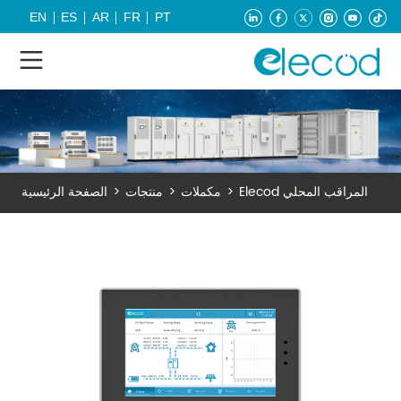
EN
ES
AR
FR
PT
Elecod المراقب المحلي
>
مكملات
>
منتجات
>
الصفحة الرئيسية