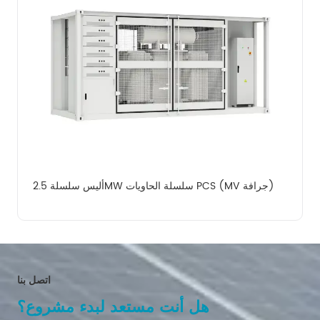
أليس سلسلة 2.5MW سلسلة الحاويات PCS (MV جرافة)
اتصل بنا
هل أنت مستعد لبدء مشروع؟