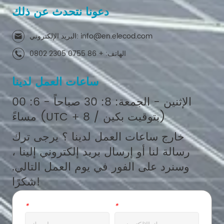
دعونا نتحدث عن ذلك
البريد الإلكتروني: info@en.elecod.com
الهاتف: + 86 0755 2305 0802
ساعات العمل لدينا
الإثنين - الجمعة: 8: 30 صباحاً - 6: 00
مساءً (UTC + 8 / بتوقيت بكين)
خارج ساعات العمل لدينا ؟ يرجى ترك
رسالة لنا أو إرسال بريد إلكتروني إلينا ،
وسنرد على الفور في يوم العمل التالي.
شكرًا!
بريد الالكتروني
*
اسم
*