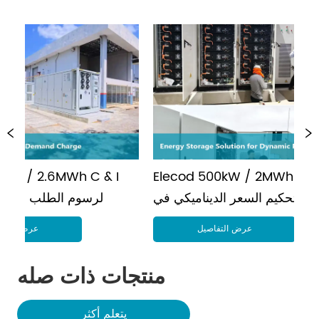
Elecod 500kW / 2MWh حل تخزين 
6MWh C & I 
الطاقة لتحكيم السعر الديناميكي في 
BESS لرسوم 
مصنع بيرو
عرض التفاصيل
منتجات ذات صله
يتعلم أكثر