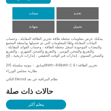
تحديد
سمات
تحميل
شهادة
السابق ：
مونيه سلسلة 215kWh-418kWh C & I تخزين الطاقة
بطارية مجلس الوزراء
Elecod نظام المراقبة عن بعد
التالي:
حالات ذات صلة
يتعلم أكثر